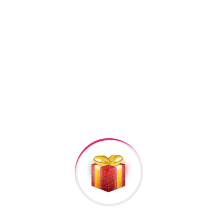
+994506878547
Raska Haciyev (
Digər hədiyyələr üçün
kliklə
)
Bizə Zəng Edin
Əlavə Informasiya
Rəylər
Məlumat
Əlavə informasiya
1,600 baxıldı
Cins
unisex
Növ
vip
Hələ rəy yoxdur.
İlk nəzərdən keçirin “Ağır cuğun dəm cayniki 01”