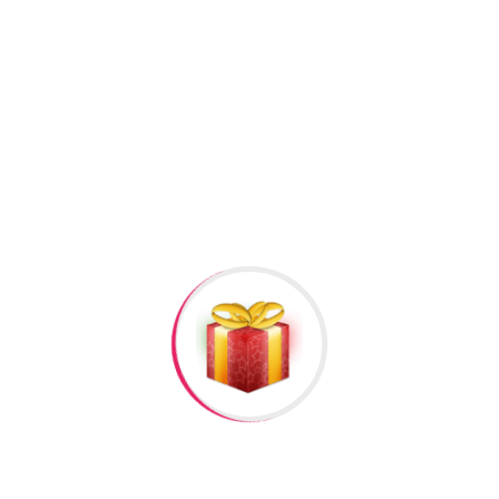
Qol Saati Ad Yazili #127
GiftBox #122
GiftBox #121