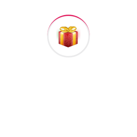
ağ
bənövşəyi
boz
çəhrayı
göy
gümüşü
mavi
narıncı
qara
qəhvəyi