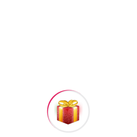
Facebook
Twitter
Pi
+994506878547
+994506878547
Raska Haciyev (
Digər h
Bizə Zəng Edin
 Xerceng #362”
əlisiniz.