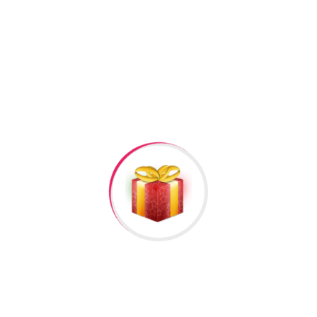
Raska Haciyev (
Digər hədiyyələr üçün
kliklə
)
Bizə Zəng Edin
Rəylər
Məlumat
Hələ rəy yoxdur.
İlk nəzərdən keçirin “Suvenirler Tebii Baliq
Xerceng #366”
Rəy göndərmək üçün -də
qeydiyyatdan
keçməlisiniz.