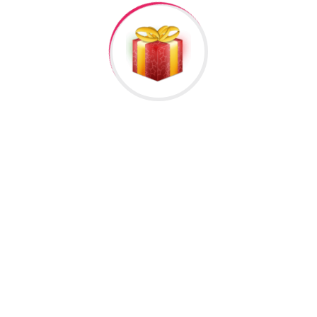
nələrə diqqət etmək lazımdır? Hansı saytlardan brend saat
bilmirik? Texnologiyanın həyatımızın hər sahəsində üstünlü
heç olmadığı qədər...
DAHA ƏTRAFLI
Ətir haqqında 10 qızıl qayda
Doğru ətiri necə seçmək olar? Ətir almaq üçün ən düzgün v
saatlarında insanın qoxu hiss etmə duyğusu aktiv olur və
qarışmamış olur. Bir neçə (2-3) fərqli ətiri iylədikdən sonr
yaranır. Bu səbəbdən ekspertlərin fikrincə qoxu təmzimlə
Qəhvə aroması özündən əvvəlki bütün ətir qoxularını yox e
Ətir nə zaman və necə istifadə edilməli? Ekspertlərin fik
sonrasıdır. Bu zaman bədənin istiliyi, qan dövranının sürətl