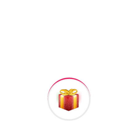
+994506878547
+994506878547
Raska Haciyev (
Digər hədiyyələr üçün
kliklə
)
Bizə Zəng Edin
Rəylər
Məlumat
Hələ rəy yoxdur.
İlk nəzərdən keçirin “GiftBox #116”
Rəy göndərmək üçün -də
qeydiyyatdan
keçməlisiniz.