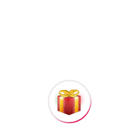
+994506878547
+994506878547
Raska Haciyev (
Digər hədiyyələr üçün
kliklə
)
Bizə Zəng Edin
Rəylər
Məlumat
Hələ rəy yoxdur.
İlk nəzərdən keçirin “GiftBox #120”
Rəy göndərmək üçün -də
qeydiyyatdan
keçməlisiniz.