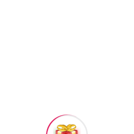
Kateqoriyalar:
Gümüş üzük
Facebook
Twitter
Pi
+994506878547
+994506878547
Raska Haciyev (
Digər h
Bizə Zəng Edin