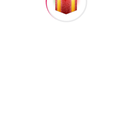
zuk 0356”
əlisiniz.