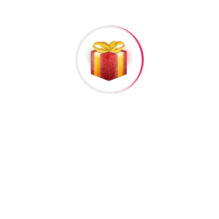
Rəylər
əlisiniz.