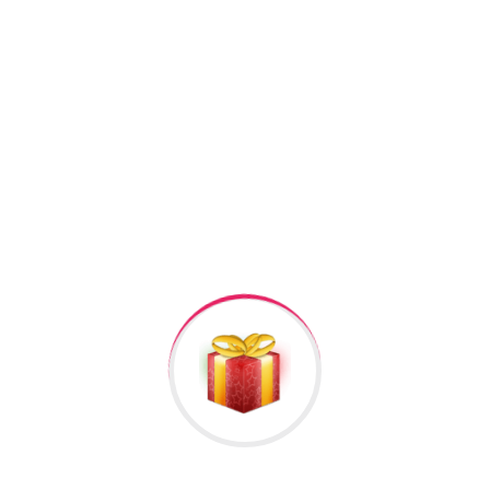
Facebook
Twitter
Pinterest
Linkedin
+994506878547
+994506878547
Raska Haciyev (
Digər hədiyyələr üçün
kliklə
)
Bizə Zəng Edin
Rəylər
Məlumat
Hələ rəy yoxdur.
İlk nəzərdən keçirin “Qol Saati Ad Yazili #125”
Rəy göndərmək üçün -də
qeydiyyatdan