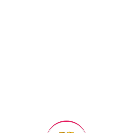
Facebook
Twitter
Pi
+994506878547
+994506878547
Raska Haciyev (
Digər h
Bizə Zəng Edin