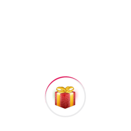
+994506878547
+994506878547
Raska Haciyev (
Digər hədiyyələr üçün
kliklə
)
Bizə Zəng Edin
Rəylər
Məlumat
Hələ rəy yoxdur.
İlk nəzərdən keçirin “Plakat (Plaket) #b12”
Rəy göndərmək üçün -də
qeydiyyatdan