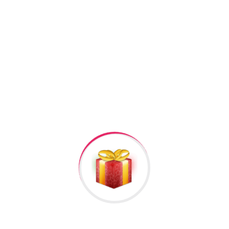
+994506878547
+994506878547
Raska Haciyev (
Digər hədiyyələr üçün
kliklə
)
Bizə Zəng Edin
Rəylər
Məlumat
Hələ rəy yoxdur.
İlk nəzərdən keçirin “Gumus uzukler kisi ucun 14”
Rəy göndərmək üçün -də
qeydiyyatdan
keçməlisiniz.