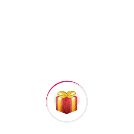
Facebook
Twitter
Pinterest
Linkedin
+994506878547
+994506878547
Raska Haciyev (
Digər hədiyyələr üçün
kliklə
)
Bizə Zəng Edin
Rəylər
Məlumat
Hələ rəy yoxdur.
İlk nəzərdən keçirin “Gumus uzuk qadin ucun №1”
Rəy göndərmək üçün -də
qeydiyyatdan