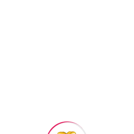
SKU:
AYX078
Kateqoriyalar:
Gümüş sepl
Facebook
Twitter
Pi
+994506878547
+994506878547
Raska Haciyev (
Digər h
Bizə Zəng Edin