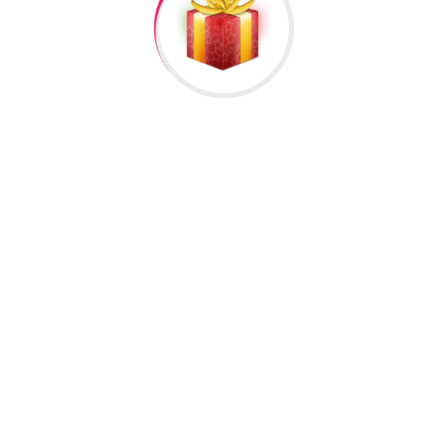
9”
əlisiniz.