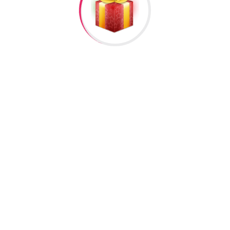
un №27”
əlisiniz.