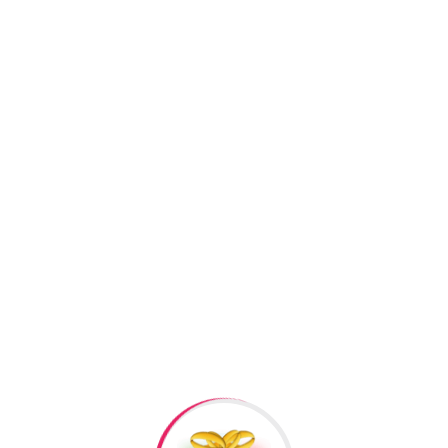
Kateqoriyalar:
Gümüş Dəst
Gümüş seplər / boyunbağı
Facebook
Twitter
Pi
+994506878547
+994506878547
Raska Haciyev (
Digər h
Bizə Zəng Edin