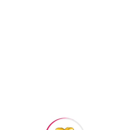
SKU:
RTB10
Kateqoriyalar:
Aksesuar
,
Facebook
Twitter
Pi
+994506878547
+994506878547
Raska Haciyev (
Digər h
Bizə Zəng Edin