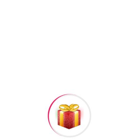
Kateqoriyalar:
Gümüş seplər / boyunbağılar
,
Yeni il
hediyyeleri
Facebook
Twitter
Pinterest
Linkedin
+994506878547
+994506878547
Raska Haciyev (
Digər hədiyyələr üçün
kliklə
)
Bizə Zəng Edin
Rəylər
Məlumat