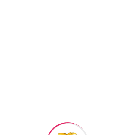
Facebook
Twitter
Pi
+994506878547
+994506878547
Raska Haciyev (
Digər h
Bizə Zəng Edin