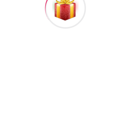
319”
əlisiniz.