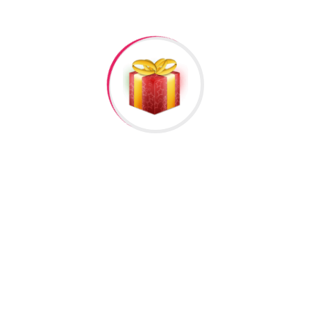
leri #264”
əlisiniz.