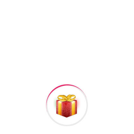
Facebook
Twitter
Pinterest
Linkedin
+994506878547
+994506878547
Raska Haciyev (
Digər hədiyyələr üçün
kliklə
)
Bizə Zəng Edin
Rəylər
Məlumat
Hələ rəy yoxdur.
İlk nəzərdən keçirin “925 Gumus Kamplekt №7”