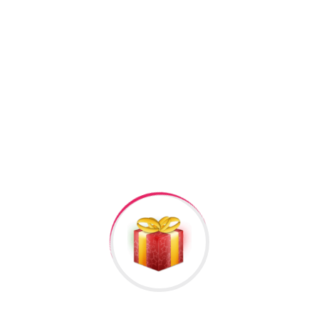
Facebook
Twitter
Pinterest
Linkedin
+994506878547
+994506878547
Raska Haciyev (
Digər hədiyyələr üçün
kliklə
)
Bizə Zəng Edin
Rəylər
Məlumat
Hələ rəy yoxdur.
İlk nəzərdən keçirin “925 Gumus Kamplekt №6”
Rəy göndərmək üçün -də
qeydiyyatdan