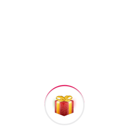
+994506878547
+994506878547
Raska Haciyev (
Digər hədiyyələr üçün
kliklə
)
Bizə Zəng Edin
Əlavə Informasiya
Rəylər
Məlumat
Əlavə informasiya
362 baxıldı
Cins
kişi
Hələ rəy yoxdur.