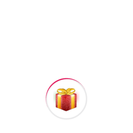
+994506878547
+994506878547
Raska Haciyev (
Digər hədiyyələr üçün
kliklə
)
Bizə Zəng Edin
Rəylər
Məlumat
Hələ rəy yoxdur.
İlk nəzərdən keçirin “Tek Qas Gumus Uzuk #206”
Rəy göndərmək üçün -də
qeydiyyatdan