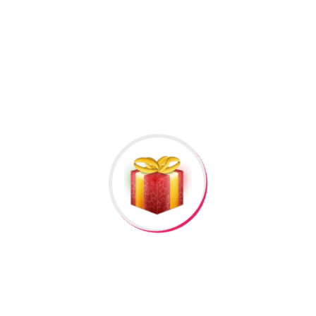
kliklə
)
Bizə Zəng Edin
Rəylər
Məlumat
Hələ rəy yoxdur.
İlk nəzərdən keçirin “Suvenirler Tebii Tisbaga
Xerceng #368”
Rəy göndərmək üçün -də
qeydiyyatdan
keçməlisiniz.