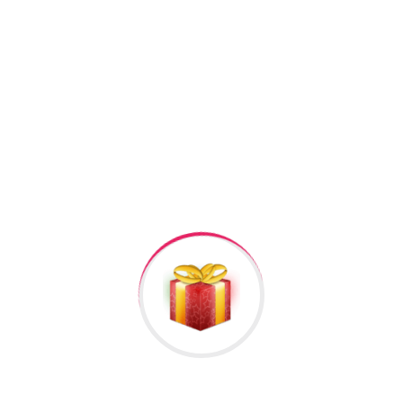
+994506878547
+994506878547
Raska Haciyev (
Digər hədiyyələr üçün
kliklə
)
Bizə Zəng Edin
Rəylər
Məlumat
Hələ rəy yoxdur.
İlk nəzərdən keçirin “Sirga (925 Gumus) #b2”
Rəy göndərmək üçün -də
qeydiyyatdan