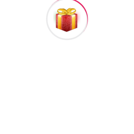
E
8 mart beynəlxalq qadınlar günü
Ü
n