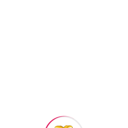
SKU:
RTB7
Kateqoriyalar:
Aksesuar
,
Facebook
Twitter
Pi
+994506878547
+994506878547
Raska Haciyev (
Digər h
Bizə Zəng Edin