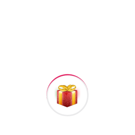
+994506878547
+994506878547
Raska Haciyev (
Digər hədiyyələr üçün
kliklə
)
Bizə Zəng Edin
Rəylər
Məlumat
Hələ rəy yoxdur.
İlk nəzərdən keçirin “NAVIFORCE Saat #161”
Rəy göndərmək üçün -də
qeydiyyatdan
keçməlisiniz.