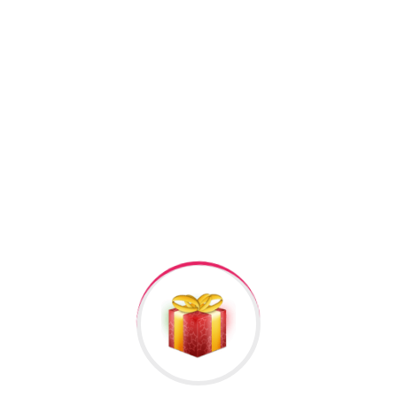
Facebook
Twitter
Pinterest
Linkedin
+994506878547
+994506878547
Raska Haciyev (
Digər hədiyyələr üçün
kliklə
)
Bizə Zəng Edin
Rəylər
Məlumat
Hələ rəy yoxdur.
İlk nəzərdən keçirin “Naviforce kisi qol saati