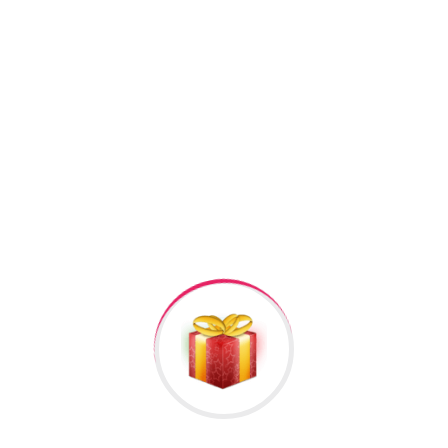
Facebook
Twitter
Pinterest
Linkedin
+994506878547
+994506878547
Raska Haciyev (
Digər hədiyyələr üçün
kliklə
)
Bizə Zəng Edin
Rəylər
Məlumat
Hələ rəy yoxdur.
İlk nəzərdən keçirin “Meyvə buketləri”