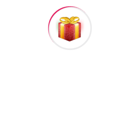
lumat
əlisiniz.