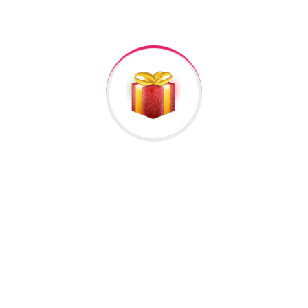
+994506878547
Raska Haciyev (
Digər hədiyyələr üçün
kliklə
)
Bizə Zəng Edin
Əlavə Informasiya
Rəylər
Məlumat
Əlavə informasiya
1,230 baxıldı
Cins
unisex
Növ
vip
Rəng
rəngarəng
Hələ rəy yoxdur.