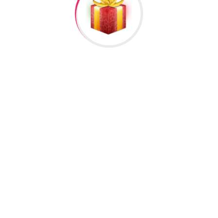
222”
əlisiniz.