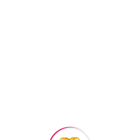
Facebook
Twitter
Pi
+994506878547
+994506878547
Raska Haciyev (
Digər h
Bizə Zəng Edin