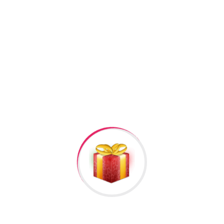
+994506878547
+994506878547
Raska Haciyev (
Digər hədiyyələr üçün
kliklə
)
Bizə Zəng Edin
Rəylər
Məlumat
Hələ rəy yoxdur.
İlk nəzərdən keçirin “gumus uzukler #774”
Rəy göndərmək üçün -də
qeydiyyatdan
keçməlisiniz.