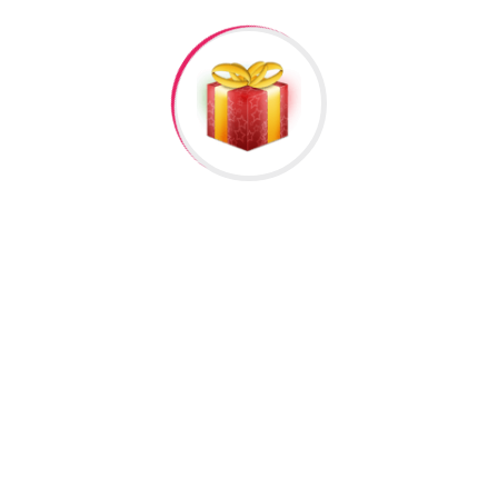
lumat
əlisiniz.