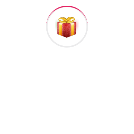
Raska Haciyev (
Digər hədiyyələr üçün
kliklə
)
Bizə Zəng Edin
Əlavə Informasiya
Rəylər
Məlumat
Əlavə informasiya
485 baxıldı
Cins
qadın
Hələ rəy yoxdur.
İlk nəzərdən keçirin “Gümüş Sep (AYX84)”
Rəy göndərmək üçün -də
qeydiyyatdan
keçməlisiniz.