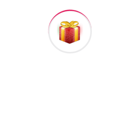
Raska Haciyev (
Digər hədiyyələr üçün
kliklə
)
Bizə Zəng Edin
Əlavə Informasiya
Rəylər
Məlumat
Əlavə informasiya
572 baxıldı
Cins
qadın
Növ
vip
Hələ rəy yoxdur.
İlk nəzərdən keçirin “Gümüş Sep (AYX69)”
Rəy göndərmək üçün -də
qeydiyyatdan
keçməlisiniz.