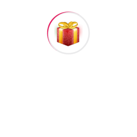
lumat
əlisiniz.