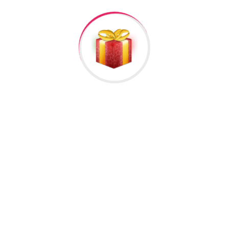
lumat
əlisiniz.