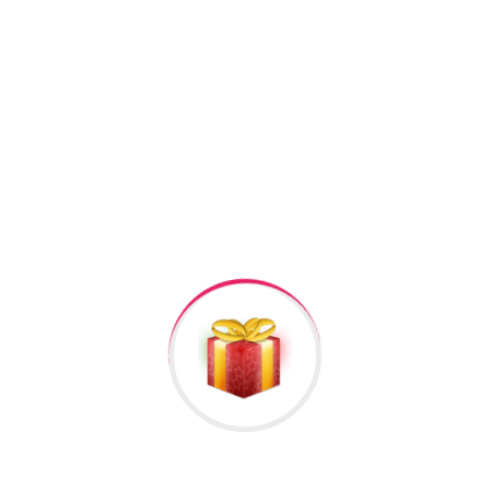
+994506878547
+994506878547
Raska Haciyev (
Digər hədiyyələr üçün
kliklə
)
Bizə Zəng Edin
Rəylər
Məlumat
Hələ rəy yoxdur.
İlk nəzərdən keçirin “Gumus Qolbaq Kisi #405”
Rəy göndərmək üçün -də
qeydiyyatdan
keçməlisiniz.