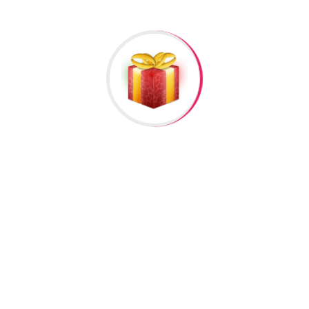
Rəylər
əlisiniz.