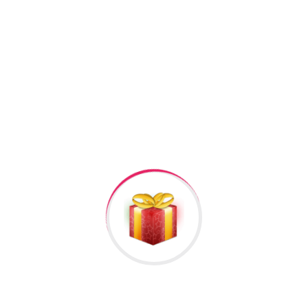
+994506878547
+994506878547
Raska Haciyev (
Digər hədiyyələr üçün
kliklə
)
Bizə Zəng Edin
Rəylər
Məlumat
Hələ rəy yoxdur.
İlk nəzərdən keçirin “Curren Saat #168”
Rəy göndərmək üçün -də
qeydiyyatdan
keçməlisiniz.