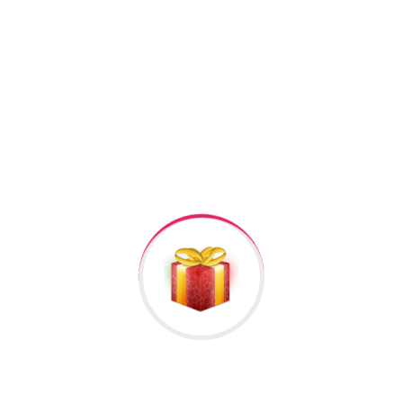
+994506878547
+994506878547
Raska Haciyev (
Digər hədiyyələr üçün
kliklə
)
Bizə Zəng Edin
Rəylər
Məlumat
Hələ rəy yoxdur.
İlk nəzərdən keçirin “CRRJU Saat #188”
Rəy göndərmək üçün -də
qeydiyyatdan
keçməlisiniz.