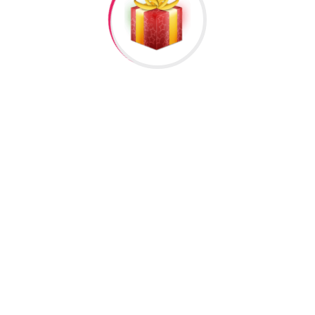
95”
əlisiniz.