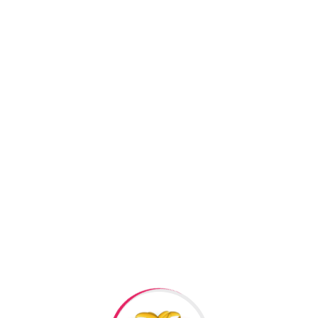
Facebook
Twitter
Pi
+994506878547
+994506878547
Raska Haciyev (
Digər h
Bizə Zəng Edin