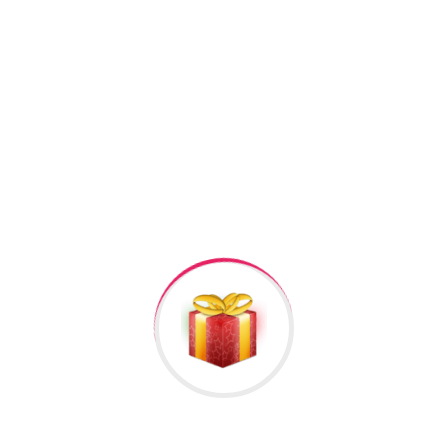
+994506878547
+994506878547
Raska Haciyev (
Digər hədiyyələr üçün
kliklə
)
Bizə Zəng Edin
Rəylər
Məlumat
Hələ rəy yoxdur.
İlk nəzərdən keçirin “Casio Qadin Qol Saati #325”
Rəy göndərmək üçün -də
qeydiyyatdan
keçməlisiniz.