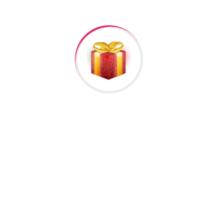
si #262”
əlisiniz.