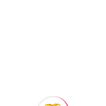
SKU:
HLA18
Kateqoriyalar:
Aksesuar
,
Facebook
Twitter
Pi
+994506878547
+994506878547
Raska Haciyev (
Digər h
Bizə Zəng Edin