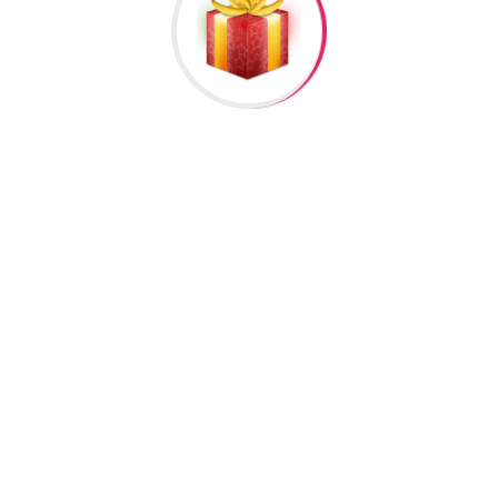
nbağı”
əlisiniz.