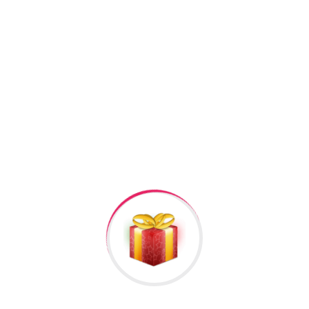
Facebook
Twitter
Pinterest
Linkedin
+994506878547
+994506878547
Raska Haciyev (
Digər hədiyyələr üçün
kliklə
)
Bizə Zəng Edin
Rəylər
Məlumat
Hələ rəy yoxdur.
İlk nəzərdən keçirin “8 Mart Hediyyesi #05”